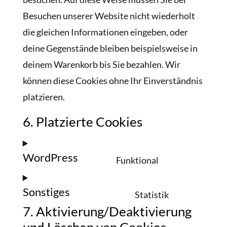
Besuchen unserer Website nicht wiederholt
die gleichen Informationen eingeben, oder
deine Gegenstände bleiben beispielsweise in
deinem Warenkorb bis Sie bezahlen. Wir
können diese Cookies ohne Ihr Einverständnis
platzieren.
6. Platzierte Cookies
WordPress
Funktional
Consent
to
Sonstiges
Statistik
service
Consent
7. Aktivierung/Deaktivierung
wordpress
to